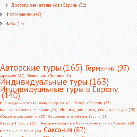
Достопримечательности Европы
(32)
Фотогалереи
(47)
ЧаВо
(17)
Авторские туры
(165)
Германия
(97)
Дрезден
(27)
Зимние туры в Германию
(21)
Индивидуальные туры
(163)
Индивидуальные туры в Европу
(140)
История Европы
(26)
Индивидуальные туры в Европу из Израиля
(21)
Новогодние и рождественские туры
(28)
Каникулы в Вене и Моравии
(25)
Общее оздоровление
(23)
Оздоровительный тур в Европу
(23)
Отдых в Польше
(25)
Поездки в Баварию и Верхнюю Австрию из Израиля
(24)
Саксония
(87)
Поездки в Венгрию
(24)