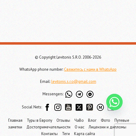
© Copyright Levitonis S.R.O. 2006-2026
WhatsApp phone number:
Свяжитесь с нами в WhatsApp
Email:
levitonis.s.r.o@gmail.com
Messengers:
Social Nets:
Главная
Туры в Европу
Отзывы
ЧаВо
Влог
Фото
Путевые
заметки
Достопримечательности
О нас
Лицензии и дипломы
Контакты
Теги
Карта сайта