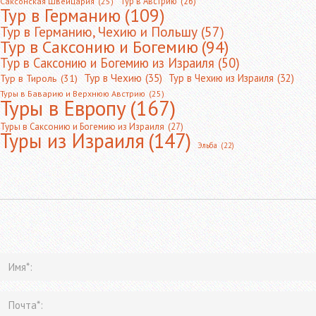
Тур в Австрию
(26)
Саксонская Швейцария
(25)
Тур в Германию
(109)
Тур в Германию, Чехию и Польшу
(57)
Тур в Саксонию и Богемию
(94)
Тур в Саксонию и Богемию из Израиля
(50)
Тур в Чехию
(35)
Тур в Чехию из Израиля
(32)
Тур в Тироль
(31)
Туры в Баварию и Верхнюю Австрию
(25)
Туры в Европу
(167)
Туры в Саксонию и Богемию из Израиля
(27)
Туры из Израиля
(147)
Эльба
(22)