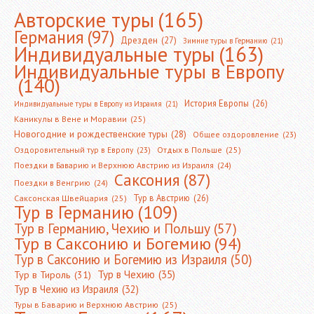
Авторские туры
(165)
Германия
(97)
Дрезден
(27)
Зимние туры в Германию
(21)
Индивидуальные туры
(163)
Индивидуальные туры в Европу
(140)
История Европы
(26)
Индивидуальные туры в Европу из Израиля
(21)
Каникулы в Вене и Моравии
(25)
Новогодние и рождественские туры
(28)
Общее оздоровление
(23)
Оздоровительный тур в Европу
(23)
Отдых в Польше
(25)
Поездки в Баварию и Верхнюю Австрию из Израиля
(24)
Саксония
(87)
Поездки в Венгрию
(24)
Тур в Австрию
(26)
Саксонская Швейцария
(25)
Тур в Германию
(109)
Тур в Германию, Чехию и Польшу
(57)
Тур в Саксонию и Богемию
(94)
Тур в Саксонию и Богемию из Израиля
(50)
Тур в Чехию
(35)
Тур в Тироль
(31)
Тур в Чехию из Израиля
(32)
Туры в Баварию и Верхнюю Австрию
(25)