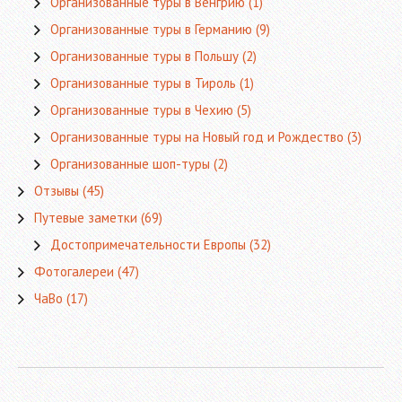
Организованные туры в Венгрию
(1)
Организованные туры в Германию
(9)
Организованные туры в Польшу
(2)
Организованные туры в Тироль
(1)
Организованные туры в Чехию
(5)
Организованные туры на Новый год и Рождество
(3)
Организованные шоп-туры
(2)
Отзывы
(45)
Путевые заметки
(69)
Достопримечательности Европы
(32)
Фотогалереи
(47)
ЧаВо
(17)