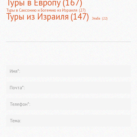
Туры в Европу
(167)
Туры в Саксонию и Богемию из Израиля
(27)
Туры из Израиля
(147)
Эльба
(22)