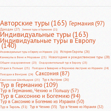
Авторские туры
(165)
Германия
(97)
Дрезден
(27)
Зимние туры в Германию
(21)
Индивидуальные туры
(163)
Индивидуальные туры в Европу
(140)
История Европы
(26)
Индивидуальные туры в Европу из Израиля
(21)
Новогодние и рождественские туры
(28)
Каникулы в Вене и Моравии
(25)
Общее оздоровление
(23)
Оздоровительный тур в Европу
(23)
Отдых в Польше
(25)
Поездки в Баварию и Верхнюю Австрию из Израиля
(24)
Саксония
(87)
Поездки в Венгрию
(24)
Тур в Австрию
(26)
Саксонская Швейцария
(25)
Тур в Германию
(109)
Тур в Германию, Чехию и Польшу
(57)
Тур в Саксонию и Богемию
(94)
Тур в Саксонию и Богемию из Израиля
(50)
Тур в Чехию
(35)
Тур в Чехию из Израиля
(32)
Тур в Тироль
(31)