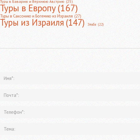
Туры в Баварию и Верхнюю Австрию
(25)
Туры в Европу
(167)
Туры в Саксонию и Богемию из Израиля
(27)
Туры из Израиля
(147)
Эльба
(22)