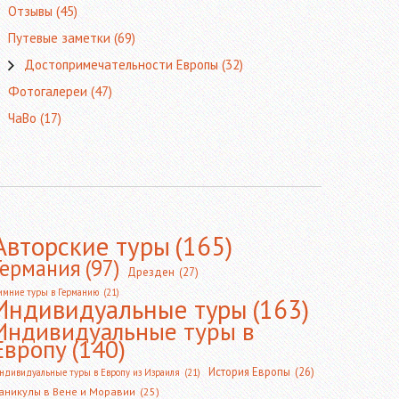
Отзывы
(45)
Путевые заметки
(69)
Достопримечательности Европы
(32)
Фотогалереи
(47)
ЧаВо
(17)
Авторские туры
(165)
Германия
(97)
Дрезден
(27)
имние туры в Германию
(21)
Индивидуальные туры
(163)
Индивидуальные туры в
Европу
(140)
История Европы
(26)
ндивидуальные туры в Европу из Израиля
(21)
аникулы в Вене и Моравии
(25)