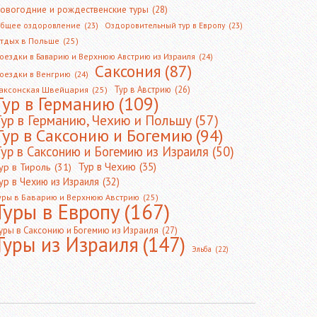
овогодние и рождественские туры
(28)
бщее оздоровление
(23)
Оздоровительный тур в Европу
(23)
тдых в Польше
(25)
оездки в Баварию и Верхнюю Австрию из Израиля
(24)
Саксония
(87)
оездки в Венгрию
(24)
Тур в Австрию
(26)
аксонская Швейцария
(25)
Тур в Германию
(109)
Тур в Германию, Чехию и Польшу
(57)
Тур в Саксонию и Богемию
(94)
ур в Саксонию и Богемию из Израиля
(50)
Тур в Чехию
(35)
ур в Тироль
(31)
ур в Чехию из Израиля
(32)
уры в Баварию и Верхнюю Австрию
(25)
Туры в Европу
(167)
уры в Саксонию и Богемию из Израиля
(27)
Туры из Израиля
(147)
Эльба
(22)