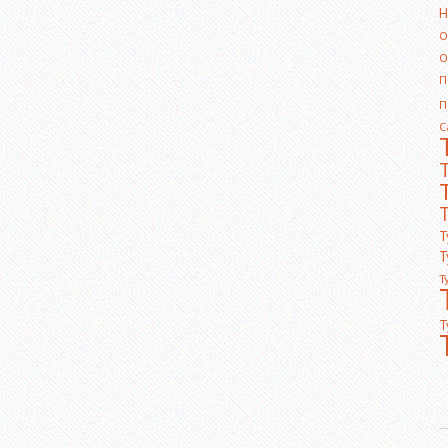
Н
О
О
П
П
С
Т
Т
Т
Т
Т