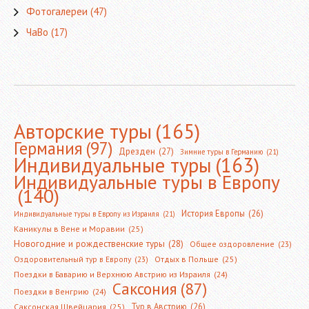
Фотогалереи
(47)
ЧаВо
(17)
Авторские туры
(165)
Германия
(97)
Дрезден
(27)
Зимние туры в Германию
(21)
Индивидуальные туры
(163)
Индивидуальные туры в Европу
(140)
История Европы
(26)
Индивидуальные туры в Европу из Израиля
(21)
Каникулы в Вене и Моравии
(25)
Новогодние и рождественские туры
(28)
Общее оздоровление
(23)
Оздоровительный тур в Европу
(23)
Отдых в Польше
(25)
Поездки в Баварию и Верхнюю Австрию из Израиля
(24)
Саксония
(87)
Поездки в Венгрию
(24)
Тур в Австрию
(26)
Саксонская Швейцария
(25)