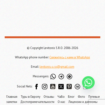
© Copyright Levitonis S.R.O. 2006-2026
WhatsApp phone number:
Свяжитесь с нами в WhatsApp
Email:
levitonis.s.r.o@gmail.com
Messengers:
Social Nets:
Главная
Туры в Европу
Отзывы
ЧаВо
Влог
Фото
Путевые
заметки
Достопримечательности
О нас
Лицензии и дипломы