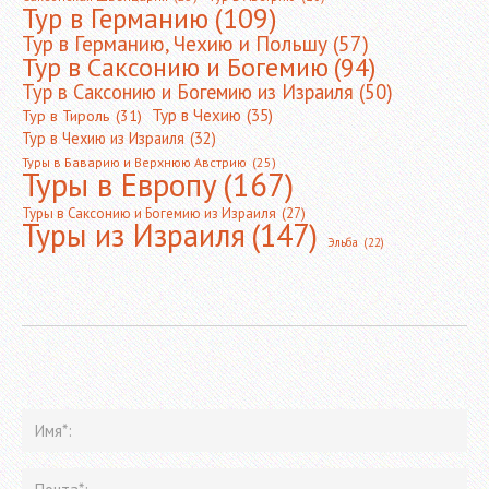
Тур в Германию
(109)
Тур в Германию, Чехию и Польшу
(57)
Тур в Саксонию и Богемию
(94)
Тур в Саксонию и Богемию из Израиля
(50)
Тур в Чехию
(35)
Тур в Тироль
(31)
Тур в Чехию из Израиля
(32)
Туры в Баварию и Верхнюю Австрию
(25)
Туры в Европу
(167)
Туры в Саксонию и Богемию из Израиля
(27)
Туры из Израиля
(147)
Эльба
(22)