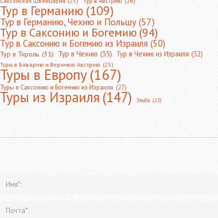
Тур в Австрию
(26)
Саксонская Швейцария
(25)
Тур в Германию
(109)
Тур в Германию, Чехию и Польшу
(57)
Тур в Саксонию и Богемию
(94)
Тур в Саксонию и Богемию из Израиля
(50)
Тур в Чехию
(35)
Тур в Чехию из Израиля
(32)
Тур в Тироль
(31)
Туры в Баварию и Верхнюю Австрию
(25)
Туры в Европу
(167)
Туры в Саксонию и Богемию из Израиля
(27)
Туры из Израиля
(147)
Эльба
(22)