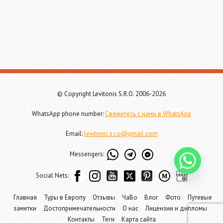
© Copyright Levitonis S.R.O. 2006-2026
WhatsApp phone number:
Свяжитесь с нами в WhatsApp
Email:
levitonis.s.r.o@gmail.com
Messengers:
Social Nets:
Главная
Туры в Европу
Отзывы
ЧаВо
Влог
Фото
Путевые
заметки
Достопримечательности
О нас
Лицензии и дипломы
Контакты
Теги
Карта сайта