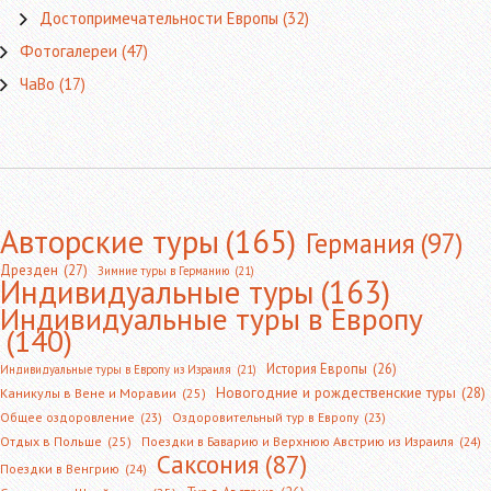
Достопримечательности Европы
(32)
Фотогалереи
(47)
ЧаВо
(17)
Авторские туры
(165)
Германия
(97)
Дрезден
(27)
Зимние туры в Германию
(21)
Индивидуальные туры
(163)
Индивидуальные туры в Европу
(140)
История Европы
(26)
Индивидуальные туры в Европу из Израиля
(21)
Новогодние и рождественские туры
(28)
Каникулы в Вене и Моравии
(25)
Общее оздоровление
(23)
Оздоровительный тур в Европу
(23)
Отдых в Польше
(25)
Поездки в Баварию и Верхнюю Австрию из Израиля
(24)
Саксония
(87)
Поездки в Венгрию
(24)