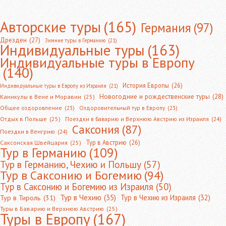
Авторские туры
(165)
Германия
(97)
Дрезден
(27)
Зимние туры в Германию
(21)
Индивидуальные туры
(163)
Индивидуальные туры в Европу
(140)
История Европы
(26)
Индивидуальные туры в Европу из Израиля
(21)
Новогодние и рождественские туры
(28)
Каникулы в Вене и Моравии
(25)
Общее оздоровление
(23)
Оздоровительный тур в Европу
(23)
Отдых в Польше
(25)
Поездки в Баварию и Верхнюю Австрию из Израиля
(24)
Саксония
(87)
Поездки в Венгрию
(24)
Тур в Австрию
(26)
Саксонская Швейцария
(25)
Тур в Германию
(109)
Тур в Германию, Чехию и Польшу
(57)
Тур в Саксонию и Богемию
(94)
Тур в Саксонию и Богемию из Израиля
(50)
Тур в Чехию
(35)
Тур в Чехию из Израиля
(32)
Тур в Тироль
(31)
Туры в Баварию и Верхнюю Австрию
(25)
Туры в Европу
(167)