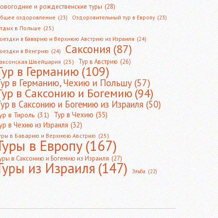
овогодние и рождественские туры
(28)
бщее оздоровление
(23)
Оздоровительный тур в Европу
(23)
тдых в Польше
(25)
оездки в Баварию и Верхнюю Австрию из Израиля
(24)
Саксония
(87)
оездки в Венгрию
(24)
Тур в Австрию
(26)
аксонская Швейцария
(25)
Тур в Германию
(109)
Тур в Германию, Чехию и Польшу
(57)
Тур в Саксонию и Богемию
(94)
ур в Саксонию и Богемию из Израиля
(50)
Тур в Чехию
(35)
ур в Тироль
(31)
ур в Чехию из Израиля
(32)
уры в Баварию и Верхнюю Австрию
(25)
Туры в Европу
(167)
уры в Саксонию и Богемию из Израиля
(27)
Туры из Израиля
(147)
Эльба
(22)