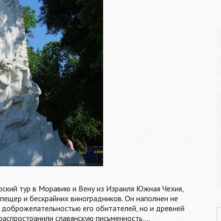
рский тур в Моравию и Вену из Израиля Южная Чехия,
 пещер и бескрайних виноградников. Он наполнен не
 доброжелательностью его обитателей, но и древней
P
распространили славянскую письменность.…