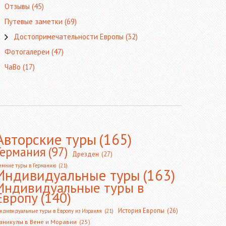
Отзывы
(45)
Путевые заметки
(69)
Достопримечательности Европы
(32)
Фотогалереи
(47)
ЧаВо
(17)
Авторские туры
(165)
Германия
(97)
Дрезден
(27)
имние туры в Германию
(21)
Индивидуальные туры
(163)
Индивидуальные туры в
Европу
(140)
История Европы
(26)
ндивидуальные туры в Европу из Израиля
(21)
аникулы в Вене и Моравии
(25)