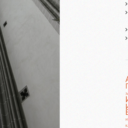
З
И
К