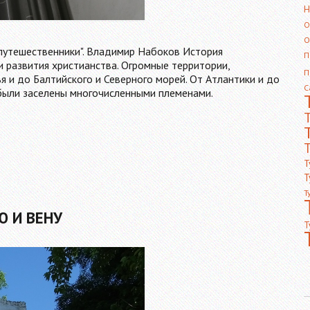
Н
О
О
е путешественники". Владимир Набоков История
П
и развития христианства. Огромные территории,
П
и до Балтийского и Северного морей. От Атлантики и до
С
 были заселены многочисленными племенами.
Т
Т
Т
Т
 И ВЕНУ
Т