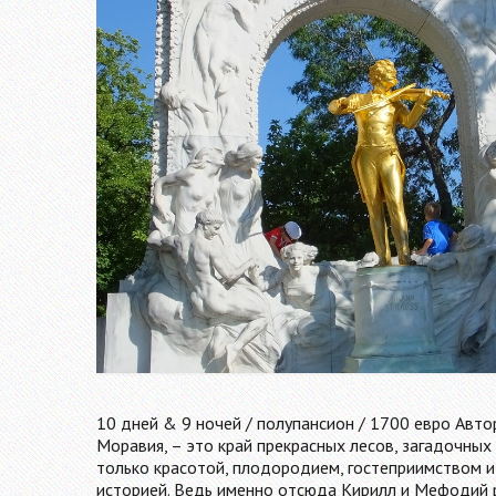
10 дней & 9 ночей / полупансион / 1700 евро Авто
Моравия, – это край прекрасных лесов, загадочных
только красотой, плодородием, гостеприимством и
историей. Ведь именно отсюда Кирилл и Мефодий 