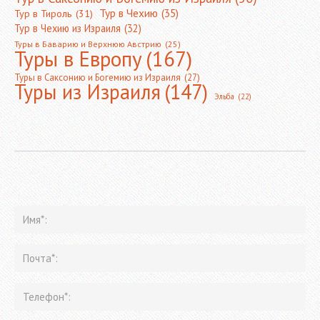
Тур в Чехию
(35)
Тур в Тироль
(31)
Тур в Чехию из Израиля
(32)
Туры в Баварию и Верхнюю Австрию
(25)
Туры в Европу
(167)
Туры в Саксонию и Богемию из Израиля
(27)
Туры из Израиля
(147)
Эльба
(22)