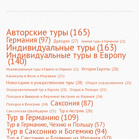
Авторские туры
(165)
Германия
(97)
Дрезден
(27)
Зимние туры в Германию
(21)
Индивидуальные туры
(163)
Индивидуальные туры в Европу
(140)
История Европы
(26)
Индивидуальные туры в Европу из Израиля
(21)
Каникулы в Вене и Моравии
(25)
Новогодние и рождественские туры
(28)
Общее оздоровление
(23)
Оздоровительный тур в Европу
(23)
Отдых в Польше
(25)
Поездки в Баварию и Верхнюю Австрию из Израиля
(24)
Саксония
(87)
Поездки в Венгрию
(24)
Тур в Австрию
(26)
Саксонская Швейцария
(25)
Тур в Германию
(109)
Тур в Германию, Чехию и Польшу
(57)
Тур в Саксонию и Богемию
(94)
Тур в Саксонию и Богемию из Израиля
(50)