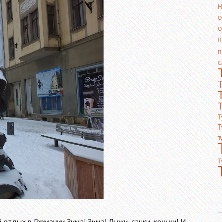
Н
О
О
П
П
С
Т
Т
Т
Т
Т
 отдых в Германии Зима! Зима! Лыжи, санки, коньки! И…