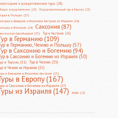
овогодние и рождественские туры
(28)
бщее оздоровление
(23)
Оздоровительный тур в Европу
(23)
тдых в Польше
(25)
оездки в Баварию и Верхнюю Австрию из Израиля
(24)
Саксония
(87)
оездки в Венгрию
(24)
Тур в Австрию
(26)
аксонская Швейцария
(25)
Тур в Германию
(109)
Тур в Германию, Чехию и Польшу
(57)
Тур в Саксонию и Богемию
(94)
ур в Саксонию и Богемию из Израиля
(50)
Тур в Чехию
(35)
ур в Тироль
(31)
ур в Чехию из Израиля
(32)
уры в Баварию и Верхнюю Австрию
(25)
Туры в Европу
(167)
уры в Саксонию и Богемию из Израиля
(27)
Туры из Израиля
(147)
Эльба
(22)