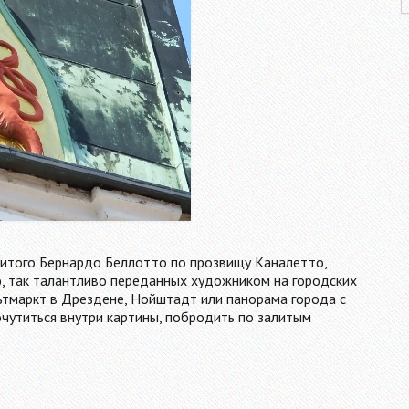
нитого Бернардо Беллотто по прозвищу Каналетто,
, так талантливо переданных художником на городских
льтмаркт в Дрездене, Нойштадт или панорама города с
чутиться внутри картины, побродить по залитым