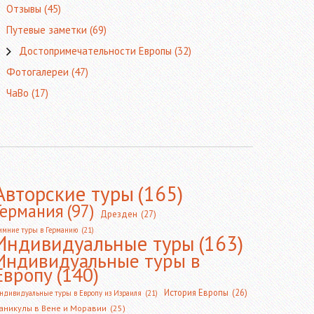
Отзывы
(45)
Путевые заметки
(69)
Достопримечательности Европы
(32)
Фотогалереи
(47)
ЧаВо
(17)
Авторские туры
(165)
Германия
(97)
Дрезден
(27)
имние туры в Германию
(21)
Индивидуальные туры
(163)
Индивидуальные туры в
Европу
(140)
История Европы
(26)
ндивидуальные туры в Европу из Израиля
(21)
аникулы в Вене и Моравии
(25)