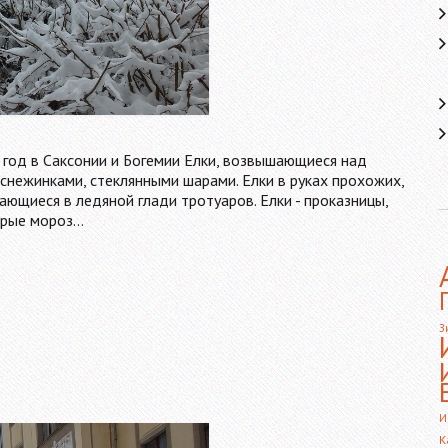
 год в Саксонии и Богемии Елки, возвышающиеся над
снежинками, стеклянными шарами. Елки в руках прохожих,
ающиеся в ледяной глади тротуаров. Елки - проказницы,
орые мороз…
З
И
К