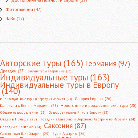
Достопримечательности Европы
(32)
Фотогалереи
(47)
ЧаВо
(17)
Авторские туры
(165)
Германия
(97)
Дрезден
(27)
Зимние туры в Германию
(21)
Индивидуальные туры
(163)
Индивидуальные туры в Европу
(140)
История Европы
(26)
Индивидуальные туры в Европу из Израиля
(21)
Новогодние и рождественские туры
(28)
Каникулы в Вене и Моравии
(25)
Общее оздоровление
(23)
Оздоровительный тур в Европу
(23)
Отдых в Польше
(25)
Поездки в Баварию и Верхнюю Австрию из Израиля
(24)
Саксония
(87)
Поездки в Венгрию
(24)
Тур в Австрию
(26)
Саксонская Швейцария
(25)