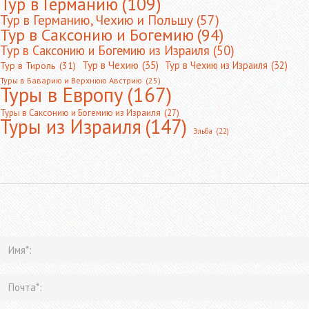
Тур в Германию
(109)
Тур в Германию, Чехию и Польшу
(57)
Тур в Саксонию и Богемию
(94)
Тур в Саксонию и Богемию из Израиля
(50)
Тур в Чехию
(35)
Тур в Чехию из Израиля
(32)
Тур в Тироль
(31)
Туры в Баварию и Верхнюю Австрию
(25)
Туры в Европу
(167)
Туры в Саксонию и Богемию из Израиля
(27)
Туры из Израиля
(147)
Эльба
(22)