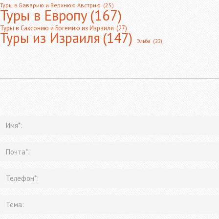
Туры в Баварию и Верхнюю Австрию
(25)
Туры в Европу
(167)
Туры в Саксонию и Богемию из Израиля
(27)
Туры из Израиля
(147)
Эльба
(22)