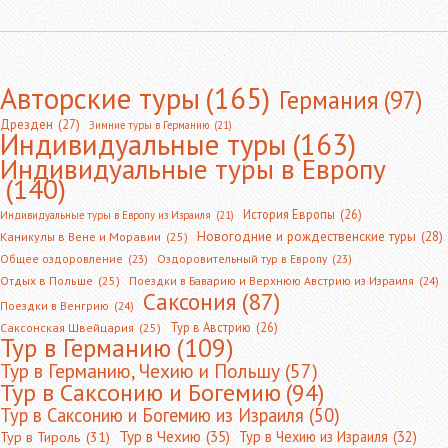
Авторские туры
(165)
Германия
(97)
Дрезден
(27)
Зимние туры в Германию
(21)
Индивидуальные туры
(163)
Индивидуальные туры в Европу
(140)
История Европы
(26)
Индивидуальные туры в Европу из Израиля
(21)
Новогодние и рождественские туры
(28)
Каникулы в Вене и Моравии
(25)
Общее оздоровление
(23)
Оздоровительный тур в Европу
(23)
Отдых в Польше
(25)
Поездки в Баварию и Верхнюю Австрию из Израиля
(24)
Саксония
(87)
Поездки в Венгрию
(24)
Тур в Австрию
(26)
Саксонская Швейцария
(25)
Тур в Германию
(109)
Тур в Германию, Чехию и Польшу
(57)
Тур в Саксонию и Богемию
(94)
Тур в Саксонию и Богемию из Израиля
(50)
Тур в Чехию
(35)
Тур в Чехию из Израиля
(32)
Тур в Тироль
(31)