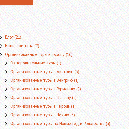
Влог
(21)
Наша команда
(2)
Организованные туры в Европу
(16)
Оздоровительные туры
(1)
Организованные туры в Австрию
(3)
Организованные туры в Венгрию
(1)
Организованные туры в Германию
(9)
Организованные туры в Польшу
(2)
Организованные туры в Тироль
(1)
Организованные туры в Чехию
(5)
Организованные туры на Новый год и Рождество
(3)