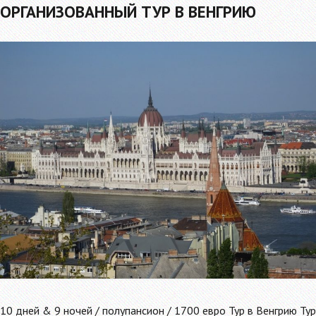
ОРГАНИЗОВАННЫЙ ТУР В ВЕНГРИЮ
10 дней & 9 ночей / полупансион / 1700 евро Тур в Венгрию Тур