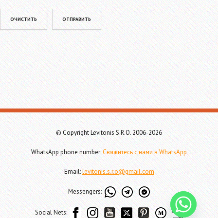
Please leave this field empty.
© Copyright Levitonis S.R.O. 2006-2026
WhatsApp phone number:
Свяжитесь с нами в WhatsApp
Email:
levitonis.s.r.o@gmail.com
Messengers:
Social Nets: