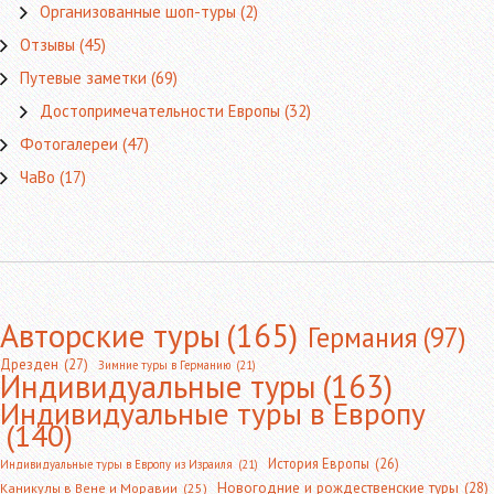
Организованные шоп-туры
(2)
Отзывы
(45)
Путевые заметки
(69)
Достопримечательности Европы
(32)
Фотогалереи
(47)
ЧаВо
(17)
Авторские туры
(165)
Германия
(97)
Дрезден
(27)
Зимние туры в Германию
(21)
Индивидуальные туры
(163)
Индивидуальные туры в Европу
(140)
История Европы
(26)
Индивидуальные туры в Европу из Израиля
(21)
Новогодние и рождественские туры
(28)
Каникулы в Вене и Моравии
(25)