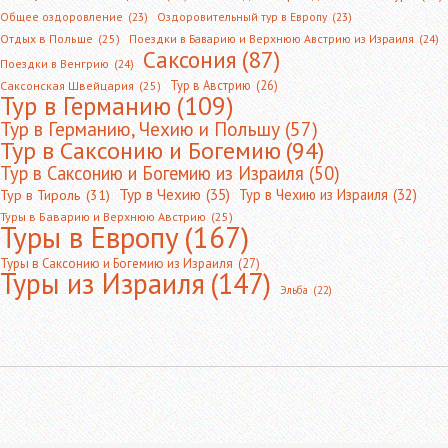
Общее оздоровление
(23)
Оздоровительный тур в Европу
(23)
Отдых в Польше
(25)
Поездки в Баварию и Верхнюю Австрию из Израиля
(24)
Саксония
(87)
Поездки в Венгрию
(24)
Тур в Австрию
(26)
Саксонская Швейцария
(25)
Тур в Германию
(109)
Тур в Германию, Чехию и Польшу
(57)
Тур в Саксонию и Богемию
(94)
Тур в Саксонию и Богемию из Израиля
(50)
Тур в Чехию
(35)
Тур в Чехию из Израиля
(32)
Тур в Тироль
(31)
Туры в Баварию и Верхнюю Австрию
(25)
Туры в Европу
(167)
Туры в Саксонию и Богемию из Израиля
(27)
Туры из Израиля
(147)
Эльба
(22)