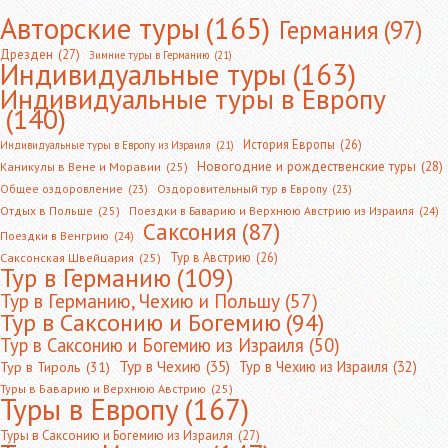
Авторские туры
(165)
Германия
(97)
Дрезден
(27)
Зимние туры в Германию
(21)
Индивидуальные туры
(163)
Индивидуальные туры в Европу
(140)
История Европы
(26)
Индивидуальные туры в Европу из Израиля
(21)
Новогодние и рождественские туры
(28)
Каникулы в Вене и Моравии
(25)
Общее оздоровление
(23)
Оздоровительный тур в Европу
(23)
Отдых в Польше
(25)
Поездки в Баварию и Верхнюю Австрию из Израиля
(24)
Саксония
(87)
Поездки в Венгрию
(24)
Тур в Австрию
(26)
Саксонская Швейцария
(25)
Тур в Германию
(109)
Тур в Германию, Чехию и Польшу
(57)
Тур в Саксонию и Богемию
(94)
Тур в Саксонию и Богемию из Израиля
(50)
Тур в Чехию
(35)
Тур в Чехию из Израиля
(32)
Тур в Тироль
(31)
Туры в Баварию и Верхнюю Австрию
(25)
Туры в Европу
(167)
Туры в Саксонию и Богемию из Израиля
(27)