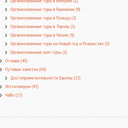
Организованные туры в Венгрию
(1)
Организованные туры в Германию
(9)
Организованные туры в Польшу
(2)
Организованные туры в Тироль
(1)
Организованные туры в Чехию
(5)
Организованные туры на Новый год и Рождество
(3)
Организованные шоп-туры
(2)
Отзывы
(45)
Путевые заметки
(69)
Достопримечательности Европы
(32)
Фотогалереи
(47)
ЧаВо
(17)