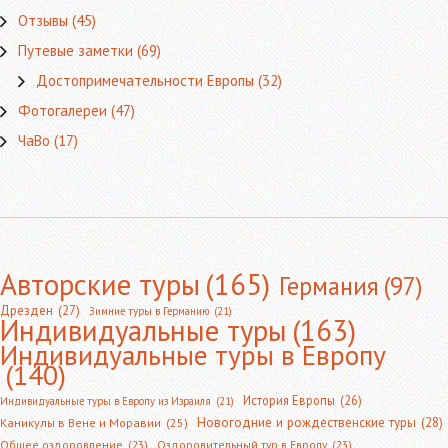
Отзывы
(45)
Путевые заметки
(69)
Достопримечательности Европы
(32)
Фотогалереи
(47)
ЧаВо
(17)
Авторские туры
(165)
Германия
(97)
Дрезден
(27)
Зимние туры в Германию
(21)
Индивидуальные туры
(163)
Индивидуальные туры в Европу
(140)
История Европы
(26)
Индивидуальные туры в Европу из Израиля
(21)
Новогодние и рождественские туры
(28)
Каникулы в Вене и Моравии
(25)
Общее оздоровление
(23)
Оздоровительный тур в Европу
(23)