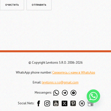
Please leave this field empty.
© Copyright Levitonis S.R.O. 2006-2026
WhatsApp phone number:
Свяжитесь с нами в WhatsApp
Email:
levitonis.s.r.o@gmail.com
Messengers:
Social Nets: