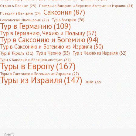
Отдых в Польше
(25)
Поездки в Баварию и Верхнюю Австрию из Израиля
(24)
Саксония
(87)
Поездки в Венгрию
(24)
Тур в Австрию
(26)
Саксонская Швейцария
(25)
Тур в Германию
(109)
Тур в Германию, Чехию и Польшу
(57)
Тур в Саксонию и Богемию
(94)
Тур в Саксонию и Богемию из Израиля
(50)
Тур в Чехию
(35)
Тур в Чехию из Израиля
(32)
Тур в Тироль
(31)
Туры в Баварию и Верхнюю Австрию
(25)
Туры в Европу
(167)
Туры в Саксонию и Богемию из Израиля
(27)
Туры из Израиля
(147)
Эльба
(22)