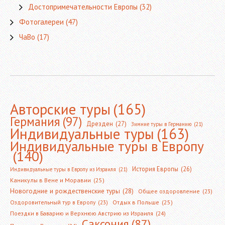
Достопримечательности Европы
(32)
Фотогалереи
(47)
ЧаВо
(17)
Авторские туры
(165)
Германия
(97)
Дрезден
(27)
Зимние туры в Германию
(21)
Индивидуальные туры
(163)
Индивидуальные туры в Европу
(140)
История Европы
(26)
Индивидуальные туры в Европу из Израиля
(21)
Каникулы в Вене и Моравии
(25)
Новогодние и рождественские туры
(28)
Общее оздоровление
(23)
Оздоровительный тур в Европу
(23)
Отдых в Польше
(25)
Поездки в Баварию и Верхнюю Австрию из Израиля
(24)
Саксония
(87)