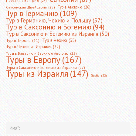
Поездки в Венгрию
(24)
Тур в Австрию
(26)
Саксонская Швейцария
(25)
Тур в Германию
(109)
Тур в Германию, Чехию и Польшу
(57)
Тур в Саксонию и Богемию
(94)
Тур в Саксонию и Богемию из Израиля
(50)
Тур в Чехию
(35)
Тур в Тироль
(31)
Тур в Чехию из Израиля
(32)
Туры в Баварию и Верхнюю Австрию
(25)
Туры в Европу
(167)
Туры в Саксонию и Богемию из Израиля
(27)
Туры из Израиля
(147)
Эльба
(22)