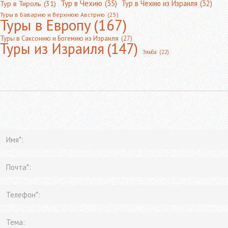
Тур в Чехию
(35)
Тур в Чехию из Израиля
(32)
Тур в Тироль
(31)
Туры в Баварию и Верхнюю Австрию
(25)
Туры в Европу
(167)
Туры в Саксонию и Богемию из Израиля
(27)
Туры из Израиля
(147)
Эльба
(22)