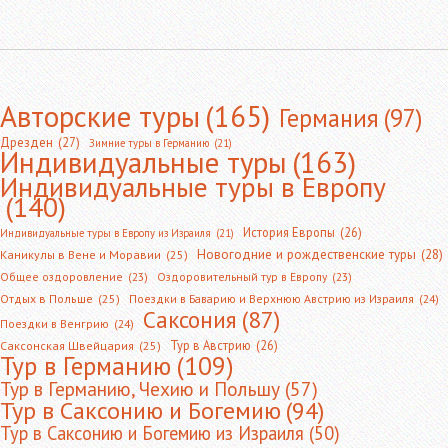
Авторские туры
(165)
Германия
(97)
Дрезден
(27)
Зимние туры в Германию
(21)
Индивидуальные туры
(163)
Индивидуальные туры в Европу
(140)
История Европы
(26)
Индивидуальные туры в Европу из Израиля
(21)
Новогодние и рождественские туры
(28)
Каникулы в Вене и Моравии
(25)
Общее оздоровление
(23)
Оздоровительный тур в Европу
(23)
Отдых в Польше
(25)
Поездки в Баварию и Верхнюю Австрию из Израиля
(24)
Саксония
(87)
Поездки в Венгрию
(24)
Тур в Австрию
(26)
Саксонская Швейцария
(25)
Тур в Германию
(109)
Тур в Германию, Чехию и Польшу
(57)
Тур в Саксонию и Богемию
(94)
Тур в Саксонию и Богемию из Израиля
(50)