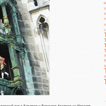
Н
О
О
П
П
С
Т
Т
Т
Т
Т
вторский тур в Баварию и Верхнюю Австрию из Израиля