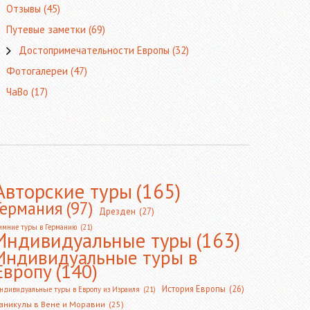
Отзывы
(45)
Путевые заметки
(69)
Достопримечательности Европы
(32)
Фотогалереи
(47)
ЧаВо
(17)
Авторские туры
(165)
Германия
(97)
Дрезден
(27)
имние туры в Германию
(21)
Индивидуальные туры
(163)
Индивидуальные туры в
Европу
(140)
История Европы
(26)
ндивидуальные туры в Европу из Израиля
(21)
аникулы в Вене и Моравии
(25)