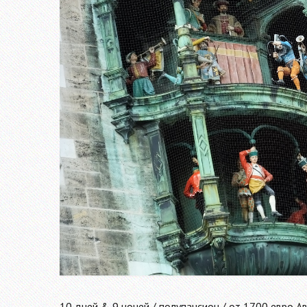
10 дней & 9 ночей / полупансион / от 1700 евро А