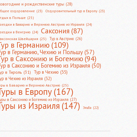
овогодние и рождественские туры
(28)
бщее оздоровление
(23)
Оздоровительный тур в Европу
(23)
тдых в Польше
(25)
оездки в Баварию и Верхнюю Австрию из Израиля
(24)
Саксония
(87)
оездки в Венгрию
(24)
Тур в Австрию
(26)
аксонская Швейцария
(25)
Тур в Германию
(109)
Тур в Германию, Чехию и Польшу
(57)
Тур в Саксонию и Богемию
(94)
ур в Саксонию и Богемию из Израиля
(50)
Тур в Чехию
(35)
ур в Тироль
(31)
ур в Чехию из Израиля
(32)
уры в Баварию и Верхнюю Австрию
(25)
Туры в Европу
(167)
уры в Саксонию и Богемию из Израиля
(27)
Туры из Израиля
(147)
Эльба
(22)