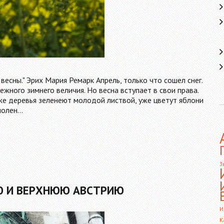
есны." Эрих Мария Ремарк Апрель, только что сошел снег.
жного зимнего величия. Но весна вступает в свои права.
Уже деревья зеленеют молодой листвой, уже цветут яблони
аполен…
З
Ю И ВЕРХНЮЮ АВСТРИЮ
И
К