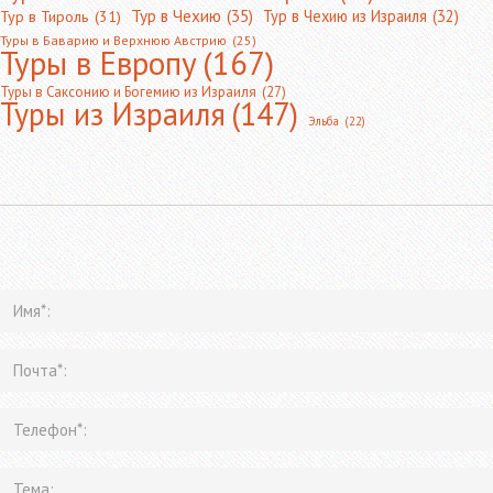
Тур в Чехию
(35)
Тур в Чехию из Израиля
(32)
Тур в Тироль
(31)
Туры в Баварию и Верхнюю Австрию
(25)
Туры в Европу
(167)
Туры в Саксонию и Богемию из Израиля
(27)
Туры из Израиля
(147)
Эльба
(22)