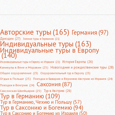
Авторские туры
(165)
Германия
(97)
Дрезден
(27)
Зимние туры в Германию
(21)
Индивидуальные туры
(163)
Индивидуальные туры в Европу
(140)
История Европы
(26)
Индивидуальные туры в Европу из Израиля
(21)
Новогодние и рождественские туры
(28)
Каникулы в Вене и Моравии
(25)
Общее оздоровление
(23)
Оздоровительный тур в Европу
(23)
Отдых в Польше
(25)
Поездки в Баварию и Верхнюю Австрию из Израиля
(24)
Саксония
(87)
Поездки в Венгрию
(24)
Тур в Австрию
(26)
Саксонская Швейцария
(25)
Тур в Германию
(109)
Тур в Германию, Чехию и Польшу
(57)
Тур в Саксонию и Богемию
(94)
Тур в Саксонию и Богемию из Израиля
(50)