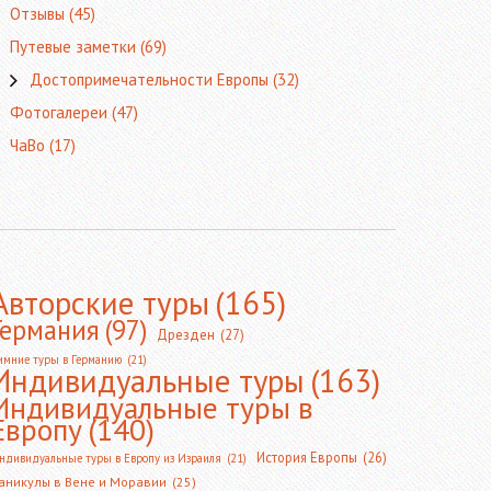
Отзывы
(45)
Путевые заметки
(69)
Достопримечательности Европы
(32)
Фотогалереи
(47)
ЧаВо
(17)
Авторские туры
(165)
Германия
(97)
Дрезден
(27)
имние туры в Германию
(21)
Индивидуальные туры
(163)
Индивидуальные туры в
Европу
(140)
История Европы
(26)
ндивидуальные туры в Европу из Израиля
(21)
аникулы в Вене и Моравии
(25)