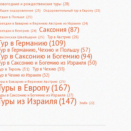
овогодние и рождественские туры
(28)
бщее оздоровление
(23)
Оздоровительный тур в Европу
(23)
тдых в Польше
(25)
оездки в Баварию и Верхнюю Австрию из Израиля
(24)
Саксония
(87)
оездки в Венгрию
(24)
Тур в Австрию
(26)
аксонская Швейцария
(25)
Тур в Германию
(109)
Тур в Германию, Чехию и Польшу
(57)
Тур в Саксонию и Богемию
(94)
ур в Саксонию и Богемию из Израиля
(50)
Тур в Чехию
(35)
ур в Тироль
(31)
ур в Чехию из Израиля
(32)
уры в Баварию и Верхнюю Австрию
(25)
Туры в Европу
(167)
уры в Саксонию и Богемию из Израиля
(27)
Туры из Израиля
(147)
Эльба
(22)