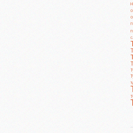
Н
О
О
П
П
С
Т
Т
Т
Т
Т