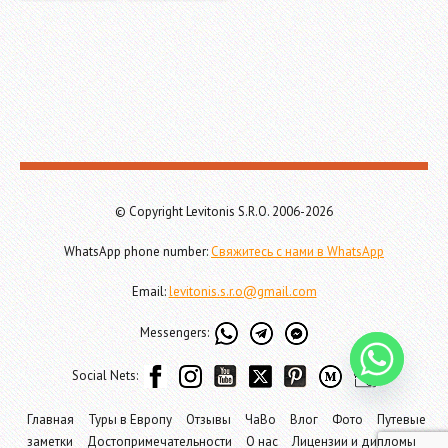
© Copyright Levitonis S.R.O. 2006-2026
WhatsApp phone number:
Свяжитесь с нами в WhatsApp
Email:
levitonis.s.r.o@gmail.com
Messengers:
Social Nets:
Главная
Туры в Европу
Отзывы
ЧаВо
Влог
Фото
Путевые
заметки
Достопримечательности
О нас
Лицензии и дипломы