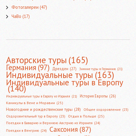
Фотогалереи
(47)
ЧаВо
(17)
Авторские туры
(165)
Германия
(97)
Дрезден
(27)
Зимние туры в Германию
(21)
Индивидуальные туры
(163)
Индивидуальные туры в Европу
(140)
История Европы
(26)
Индивидуальные туры в Европу из Израиля
(21)
Каникулы в Вене и Моравии
(25)
Новогодние и рождественские туры
(28)
Общее оздоровление
(23)
Оздоровительный тур в Европу
(23)
Отдых в Польше
(25)
Поездки в Баварию и Верхнюю Австрию из Израиля
(24)
Саксония
(87)
Поездки в Венгрию
(24)