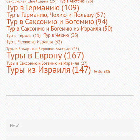
Тур в Австрию
(26)
Саксонская Швейцария
(25)
Тур в Германию
(109)
Тур в Германию, Чехию и Польшу
(57)
Тур в Саксонию и Богемию
(94)
Тур в Саксонию и Богемию из Израиля
(50)
Тур в Чехию
(35)
Тур в Тироль
(31)
Тур в Чехию из Израиля
(32)
Туры в Баварию и Верхнюю Австрию
(25)
Туры в Европу
(167)
Туры в Саксонию и Богемию из Израиля
(27)
Туры из Израиля
(147)
Эльба
(22)