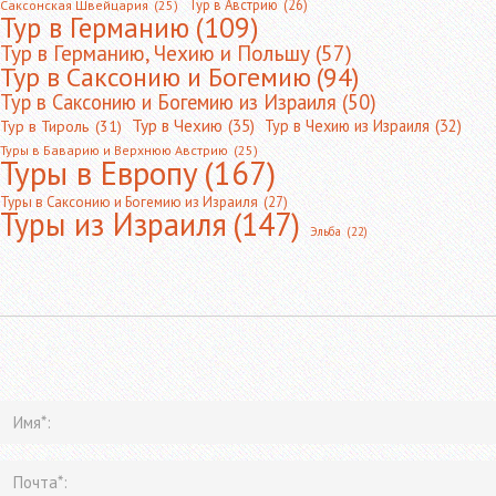
Тур в Австрию
(26)
Саксонская Швейцария
(25)
Тур в Германию
(109)
Тур в Германию, Чехию и Польшу
(57)
Тур в Саксонию и Богемию
(94)
Тур в Саксонию и Богемию из Израиля
(50)
Тур в Чехию
(35)
Тур в Чехию из Израиля
(32)
Тур в Тироль
(31)
Туры в Баварию и Верхнюю Австрию
(25)
Туры в Европу
(167)
Туры в Саксонию и Богемию из Израиля
(27)
Туры из Израиля
(147)
Эльба
(22)