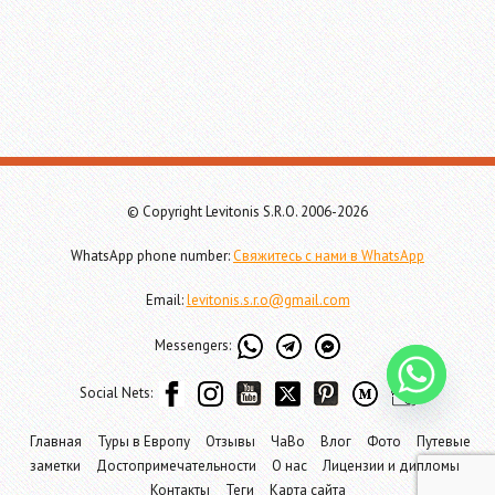
© Copyright Levitonis S.R.O. 2006-2026
WhatsApp phone number:
Свяжитесь с нами в WhatsApp
Email:
levitonis.s.r.o@gmail.com
Messengers:
Social Nets:
Главная
Туры в Европу
Отзывы
ЧаВо
Влог
Фото
Путевые
заметки
Достопримечательности
О нас
Лицензии и дипломы
Контакты
Теги
Карта сайта