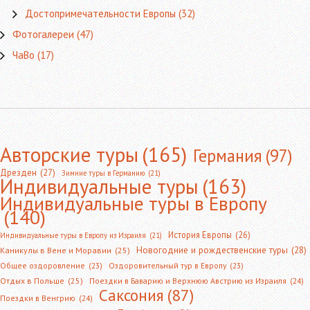
Достопримечательности Европы
(32)
Фотогалереи
(47)
ЧаВо
(17)
Авторские туры
(165)
Германия
(97)
Дрезден
(27)
Зимние туры в Германию
(21)
Индивидуальные туры
(163)
Индивидуальные туры в Европу
(140)
История Европы
(26)
Индивидуальные туры в Европу из Израиля
(21)
Новогодние и рождественские туры
(28)
Каникулы в Вене и Моравии
(25)
Общее оздоровление
(23)
Оздоровительный тур в Европу
(23)
Отдых в Польше
(25)
Поездки в Баварию и Верхнюю Австрию из Израиля
(24)
Саксония
(87)
Поездки в Венгрию
(24)